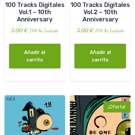
100 Tracks Digitales
100 Tracks Digitales
Vol.1 – 10th
Vol.2 – 10th
Anniversary
Anniversary
5,00
€
5,00
€
IVA No Incluido
IVA No Incluido
Añadir al
Añadir al
carrito
carrito
¡Oferta!