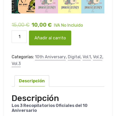
15,00
€
10,00
€
IVA No Incluido
300
Añadir al carrito
Tracks
Digitales
Vol.1
Categorías:
10th Aniversary
,
Digital
,
Vol.1
,
Vol.2
,
.2
Vol.3
.3
-
10th
Descripción
Anniversary
(Grab
Descripción
Your
Copy)
Los 3 Recopilatorios Oficiales del 10
Aniversario
cantidad