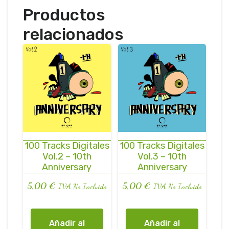
Productos
relacionados
100 Tracks Digitales
100 Tracks Digitales
Vol.2 – 10th
Vol.3 – 10th
Anniversary
Anniversary
5,00
€
5,00
€
IVA No Incluido
IVA No Incluido
Añadir al
Añadir al